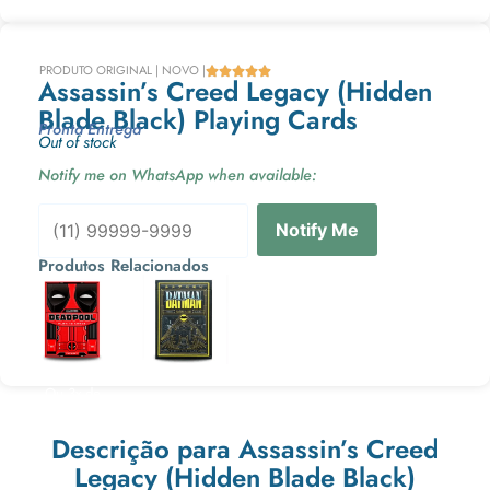
PRODUTO ORIGINAL | NOVO |





Assassin’s Creed Legacy (Hidden
Blade Black) Playing Cards
Pronta Entrega
Out of stock
Notify me on WhatsApp when available:
Notify Me
Produtos Relacionados
Ou 3x de
Ou 3x de
Descrição para Assassin’s Creed
Legacy (Hidden Blade Black)