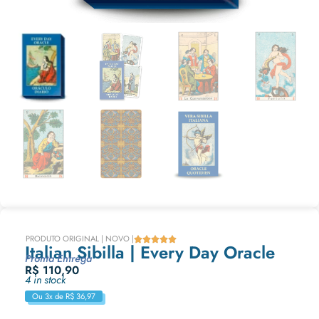
PRODUTO ORIGINAL | NOVO |





Italian Sibilla | Every Day Oracle
Pronta Entrega
R$
110,90
4 in stock
Ou 3x de
R$
36,97