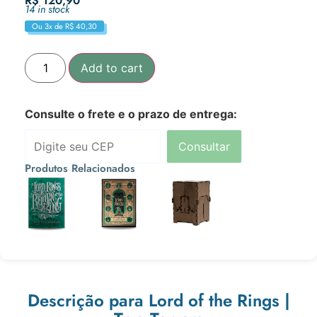
R$
120,90
14 in stock
Ou 3x de
R$
40,30
Add to cart
Consulte o frete e o prazo de entrega:
Consultar
Produtos Relacionados
R$
120,90
R$
120,90
R$
69,90
Ou 3x de
Ou 3x de
Ou 3x de
R$
40,30
R$
40,30
R$
23,30
Descrição para Lord of the Rings |