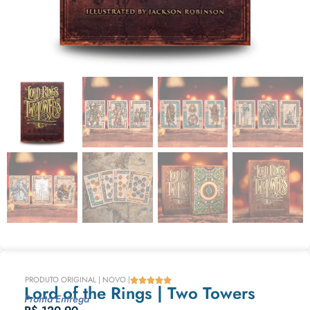
PRODUTO ORIGINAL | NOVO |





Lord of the Rings | Two Towers
Pronta Entrega