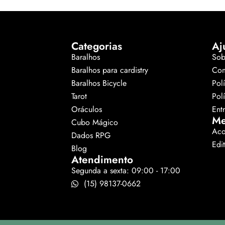
Categorias
Aj
Baralhos
Sob
Baralhos para cardistry
Com
Baralhos Bicycle
Pol
Tarot
Pol
Oráculos
Ent
Me
Cubo Mágico
Aco
Dados RPG
Edi
Blog
Atendimento
Segunda a sexta: 09:00 - 17:00
(15) 98137-0662