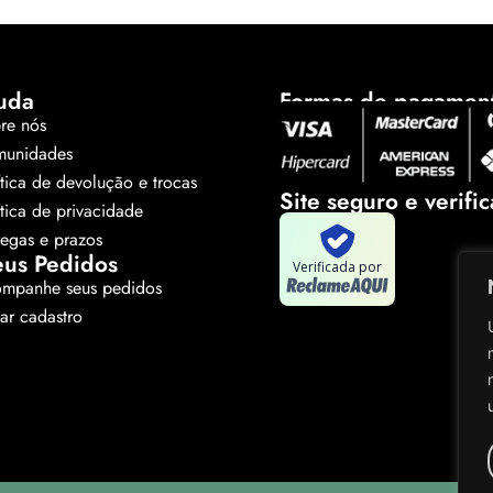
uda
Formas de pagamen
re nós
unidades
ítica de devolução e trocas
Site seguro e verifi
ítica de privacidade
regas e prazos
us Pedidos
Verificada por
mpanhe seus pedidos
tar cadastro