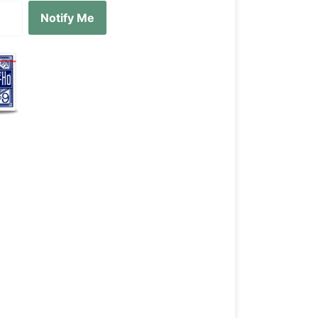
Notify Me
 de