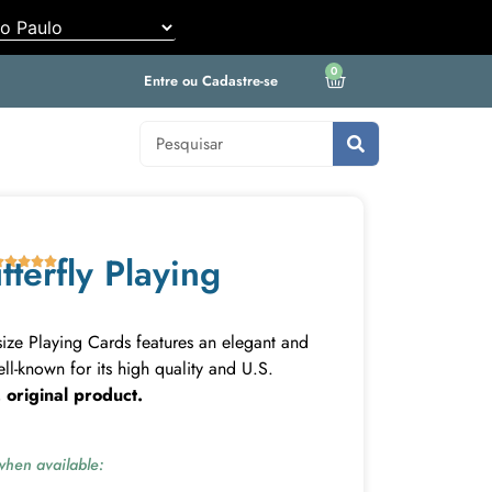
0
Entre ou Cadastre-se
tterfly Playing





-size Playing Cards features an elegant and
ll-known for its high quality and U.S.
 original product.
hen available: