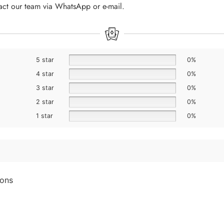
tact our team via WhatsApp or e-mail.
5 star
0%
4 star
0%
3 star
0%
2 star
0%
1 star
0%
ions