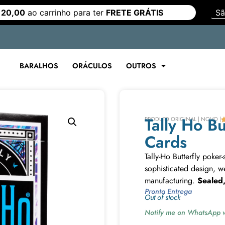
 20,00
ao carrinho para ter
FRETE GRÁTIS
BARALHOS
ORÁCULOS
OUTROS
Tally Ho Bu
PRODUTO ORIGINAL | NOVO |
Cards
Tally-Ho Butterfly poker
sophisticated design, we
manufacturing.
Sealed,
Pronta Entrega
Out of stock
Notify me on WhatsApp w