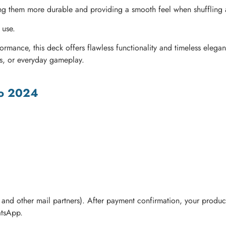
ing them more durable and providing a smooth feel when shuffling
 use.
rmance, this deck offers flawless functionality and timeless eleganc
cks, or everyday gameplay.
-Ho 2024
and other mail partners). After payment confirmation, your product
atsApp.