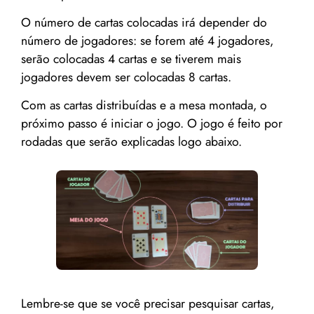
O número de cartas colocadas irá depender do
número de jogadores: se forem até 4 jogadores,
serão colocadas 4 cartas e se tiverem mais
jogadores devem ser colocadas 8 cartas.
Com as cartas distribuídas e a mesa montada, o
próximo passo é iniciar o jogo. O jogo é feito por
rodadas que serão explicadas logo abaixo.
Lembre-se que se você precisar pesquisar cartas,