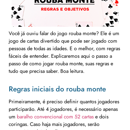
Você já ouviu falar do jogo rouba monte? Ele é um
jogo de cartas divertido que pode ser jogado com
pessoas de todas as idades. E o melhor, com regras
fáceis de entender. Explicaremos aqui o passo a
passo de como jogar rouba monte, suas regras e
tudo que precisa saber. Boa leitura.
Regras iniciais do rouba monte
Primeiramente, é preciso definir quantos jogadores
participarão. Até 4 jogadores, é necessário apenas
um
baralho convencional com 52 cartas
e dois
coringas. Caso haja mais jogadores, serão