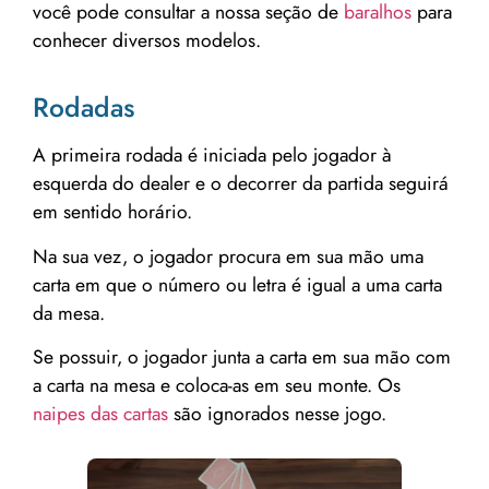
você pode consultar a nossa seção de
baralhos
para
conhecer diversos modelos.
Rodadas
A primeira rodada é iniciada pelo jogador à
esquerda do dealer e o decorrer da partida seguirá
em sentido horário.
Na sua vez, o jogador procura em sua mão uma
carta em que o número ou letra é igual a uma carta
da mesa.
Se possuir, o jogador junta a carta em sua mão com
a carta na mesa e coloca-as em seu monte. Os
naipes das cartas
são ignorados nesse jogo.