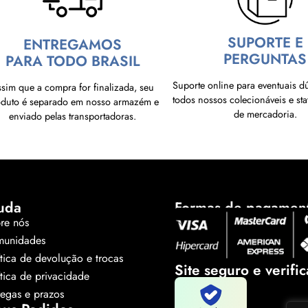
SUPORTE E
ENTREGAMOS
PERGUNTAS
PARA TODO BRASIL
Suporte online para eventuais d
sim que a compra for finalizada, seu
todos nossos colecionáveis e sta
oduto é separado em nosso armazém e
de mercadoria.
enviado pelas transportadoras.
uda
Formas de pagamen
re nós
unidades
ítica de devolução e trocas
Site seguro e verifi
ítica de privacidade
regas e prazos