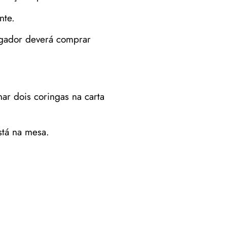
nte.
ogador deverá comprar
ar dois coringas na carta
stá na mesa.