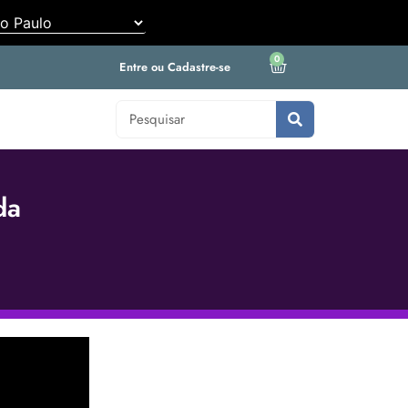
0
Entre ou Cadastre-se
da