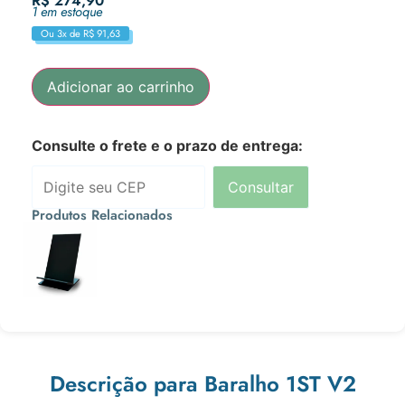
R$
274,90
1 em estoque
Ou 3x de
R$
91,63
Adicionar ao carrinho
Consulte o frete e o prazo de entrega:
Consultar
Produtos Relacionados
R$
10,90
Ou 3x de
R$
3,63
Descrição para Baralho 1ST V2