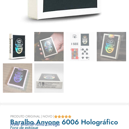
PRODUTO ORIGINAL | NOVO |





Baralho Anyone 6006 Holográfico
Frete Grátis
|
Pronta Entrega
Fora de estoque