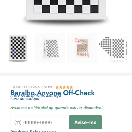
PRODUTO ORIGINAL | NOVO |





Baralho Anyone Off-Check
Frete Grátis
|
Pronta Entrega
Fora de estoque
Avise-me no WhatsApp quando estiver disponível:
Avise-me
Produtos Relacionados