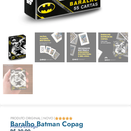
PRODUTO ORIGINAL | NOVO |





Baralho Batman Copag
Pronta Entrega