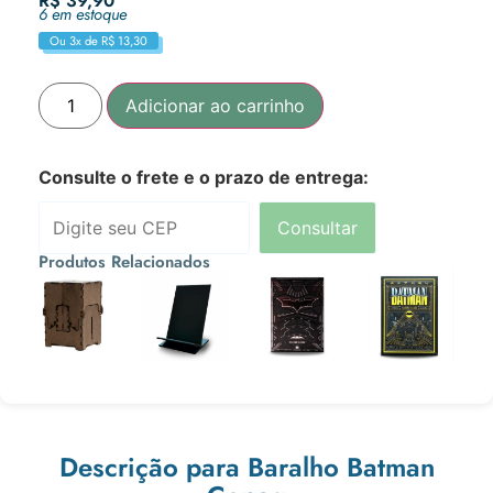
R$
39,90
6 em estoque
Ou 3x de
R$
13,30
Adicionar ao carrinho
Consulte o frete e o prazo de entrega:
Consultar
Produtos Relacionados
R$
69,90
R$
10,90
R$
129,90
R$
129,90
Ou 3x de
Ou 3x de
Ou 3x de
Ou 3x de
R$
23,30
R$
3,63
R$
43,30
R$
43,30
Descrição para Baralho Batman