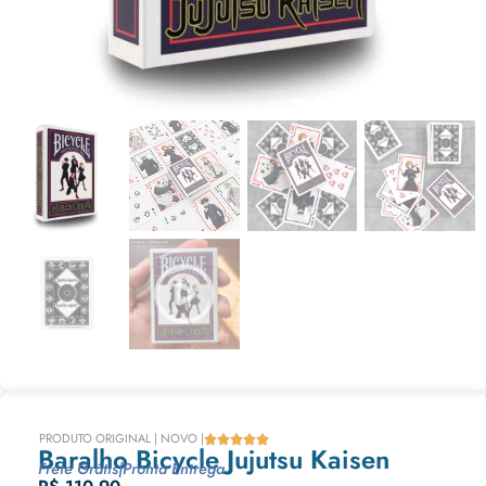
PRODUTO ORIGINAL | NOVO |





Baralho Bicycle Jujutsu Kaisen
Frete Grátis
|
Pronta Entrega