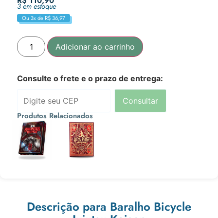
R$
110,90
3 em estoque
Ou 3x de
R$
36,97
Adicionar ao carrinho
Consulte o frete e o prazo de entrega:
Consultar
Produtos Relacionados
R$
134,90
R$
120,90
Ou 3x de
Ou 3x de
R$
44,97
R$
40,30
Descrição para Baralho Bicycle