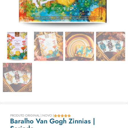
PRODUTO ORIGINAL | NOVO |





Baralho Van Gogh Zinnias |