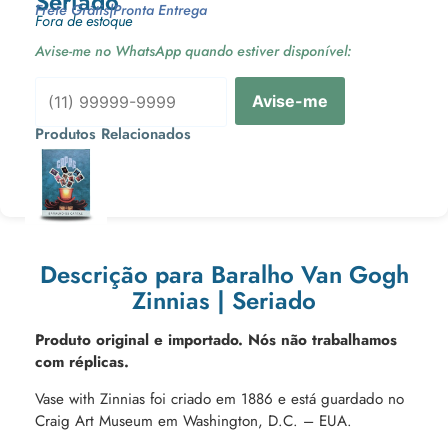
Seriado
Frete Grátis
|
Pronta Entrega
Fora de estoque
Avise-me no WhatsApp quando estiver disponível:
Avise-me
Produtos Relacionados
Ou 3x de
Descrição para Baralho Van Gogh
Zinnias | Seriado
Produto original e importado. Nós não trabalhamos
com réplicas.
Vase with Zinnias foi criado em 1886 e está guardado no
Craig Art Museum em Washington, D.C. – EUA.