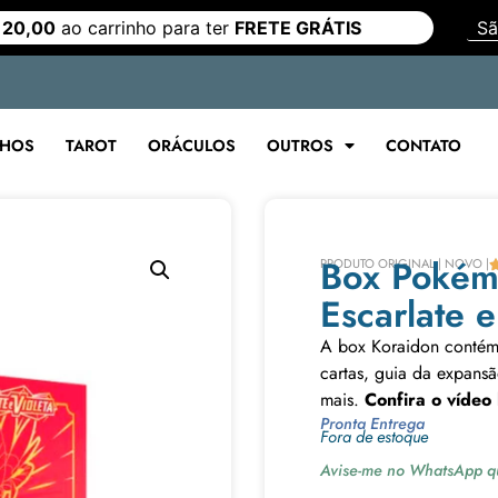
 20,00
ao carrinho para ter
FRETE GRÁTIS
LHOS
TAROT
ORÁCULOS
OUTROS
CONTATO
Box Pokém
PRODUTO ORIGINAL | NOVO |
Escarlate 
A box Koraidon contém
cartas, guia da expans
mais.
Confira o vídeo
Pronta Entrega
Fora de estoque
Avise-me no WhatsApp qu