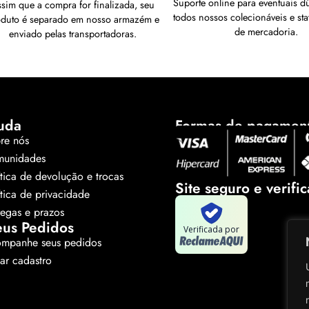
Suporte online para eventuais d
sim que a compra for finalizada, seu
todos nossos colecionáveis e sta
oduto é separado em nosso armazém e
de mercadoria.
enviado pelas transportadoras.
uda
Formas de pagamen
re nós
unidades
ítica de devolução e trocas
Site seguro e verifi
ítica de privacidade
regas e prazos
us Pedidos
Verificada por
mpanhe seus pedidos
tar cadastro