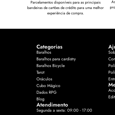
As
Parcelamentos disponíveis para as principais
pr
bandeiras de cartões de crédito para uma melhor
experiência de compra.
Categorias
Aj
Baralhos
Sob
Baralhos para cardistry
Com
Baralhos Bicycle
Pol
Tarot
Pol
Oráculos
Ent
Me
Cubo Mágico
Aco
Dados RPG
Edi
Blog
Atendimento
Segunda a sexta: 09:00 - 17:00