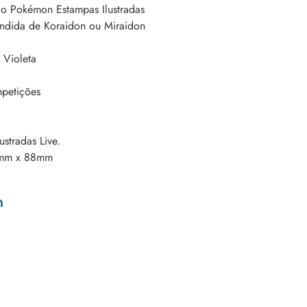
do Pokémon Estampas Ilustradas
andida de Koraidon ou Miraidon
 Violeta
petições
stradas Live.
63mm x 88mm
n