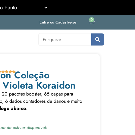
0
Entre ou Cadastre-se
on Coleção





e Violeta Koraidon
 20 pacotes booster, 65 capas para
ão, 6 dados contadores de danos e muito
 logo abaixo
.
ando estiver disponível: