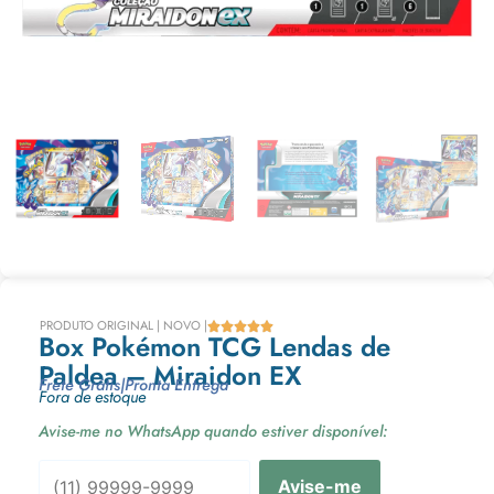
PRODUTO ORIGINAL | NOVO |





Box Pokémon TCG Lendas de
Paldea – Miraidon EX
Frete Grátis
|
Pronta Entrega
Fora de estoque
Avise-me no WhatsApp quando estiver disponível:
Avise-me