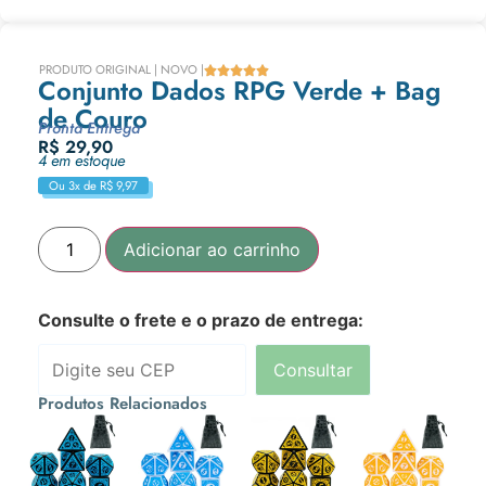
PRODUTO ORIGINAL | NOVO |





Conjunto Dados RPG Verde + Bag
de Couro
Pronta Entrega
R$
29,90
4 em estoque
Ou 3x de
R$
9,97
Adicionar ao carrinho
Consulte o frete e o prazo de entrega:
Consultar
Produtos Relacionados