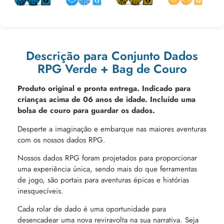
R$
29,90
R$
29,90
R$
29,90
R$
29,90
Ou 3x de
Ou 3x de
Ou 3x de
Ou 3x de
R$
9,97
R$
9,97
R$
9,97
R$
9,97
Descrição para Conjunto Dados
RPG Verde + Bag de Couro
Produto original e pronta entrega. Indicado para
crianças acima de 06 anos de idade.
Incluído uma
bolsa de couro para guardar os dados.
Desperte a imaginação e embarque nas maiores aventuras
com os nossos dados RPG.
Nossos dados RPG foram projetados para proporcionar
uma experiência única, sendo mais do que ferramentas
de jogo, são portais para aventuras épicas e histórias
inesquecíveis.
Cada rolar de dado é uma oportunidade para
desencadear uma nova reviravolta na sua narrativa. Seja