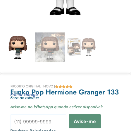
PRODUTO ORIGINAL | NOVO |





Funko Pop Hermione Granger 133
Pronta Entrega
Fora de estoque
Avise-me no WhatsApp quando estiver disponível:
Avise-me
Produtos Relacionados