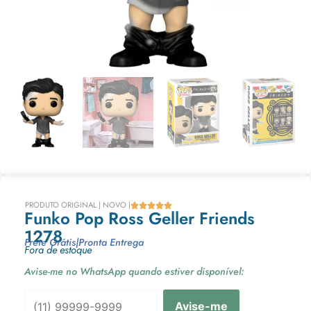
PRODUTO ORIGINAL | NOVO |





Funko Pop Ross Geller Friends
1278
Frete Grátis
|
Pronta Entrega
Fora de estoque
Avise-me no WhatsApp quando estiver disponível:
Avise-me