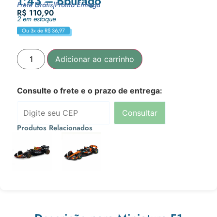
1:43 – Bburago
Frete Grátis
|
Pronta Entrega
R$
110,90
2 em estoque
Ou 3x de
R$
36,97
Adicionar ao carrinho
Consulte o frete e o prazo de entrega:
Consultar
Produtos Relacionados
R$
110,90
R$
110,90
Ou 3x de
Ou 3x de
R$
36,97
R$
36,97