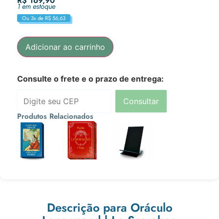
R$
169,90
1 em estoque
Ou 3x de
R$
56,63
Adicionar ao carrinho
Consulte o frete e o prazo de entrega:
Consultar
Produtos Relacionados
R$
110,90
R$
169,90
R$
10,90
Ou 3x de
Ou 3x de
Ou 3x de
R$
36,97
R$
56,63
R$
3,63
Descrição para Oráculo