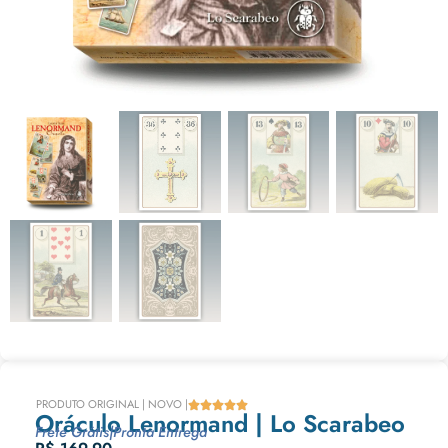
PRODUTO ORIGINAL | NOVO |





Oráculo Lenormand | Lo Scarabeo
Frete Grátis
|
Pronta Entrega