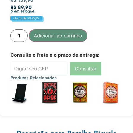
R$
139,90
R$
89,90
6 em estoque
Ou 3x de
R$
29,97
Adicionar ao carrinho
Consulte o frete e o prazo de entrega:
Consultar
Produtos Relacionados
R$
10,90
R$
89,90
R$
94,90
R$
94,90
Ou 3x de
Ou 3x de
Ou 3x de
Ou 3x de
R$
3,63
R$
29,97
R$
31,63
R$
31,63