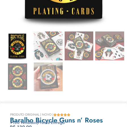
PRODUTO ORIGINAL | NOVO |





Baralho Bicycle Guns n’ Roses
+100 vendidos
|
Pronta Entrega