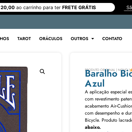
 20,00
ao carrinho para ter
FRETE GRÁTIS
LHOS
TAROT
ORÁCULOS
OUTROS
CONTATO
Baralho Bi
PRODUTO ORIGINAL | NOVO |
Azul
A aplicação especial e
com revestimento paten
acabamento Air-Cushion
com desempenho e durab
Bicycle. Produto lacrad
abaixo.