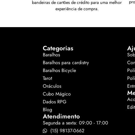
pr
bandeiras de cartões de crédito para uma melhor
experiência de compra.
Categorias
Aj
Baralhos
Sob
Baralhos para cardistry
Com
Baralhos Bicycle
Pol
Tarot
Pol
Oráculos
Ent
Me
Cubo Mágico
Aco
Dados RPG
Edi
Blog
Atendimento
Segunda a sexta: 09:00 - 17:00
(15) 98137-0662