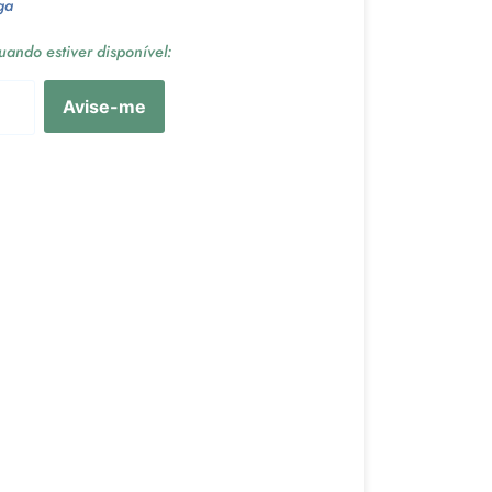
ga
ando estiver disponível:
Avise-me