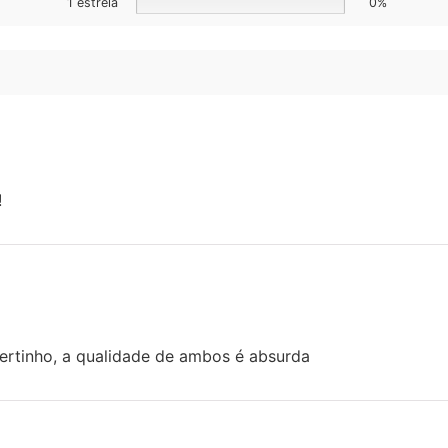
1 estrela
0%
!
certinho, a qualidade de ambos é absurda