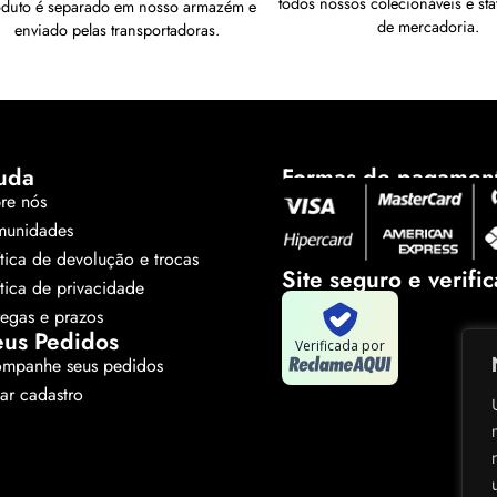
todos nossos colecionáveis e sta
oduto é separado em nosso armazém e
de mercadoria.
enviado pelas transportadoras.
uda
Formas de pagamen
re nós
unidades
ítica de devolução e trocas
Site seguro e verifi
ítica de privacidade
regas e prazos
us Pedidos
Verificada por
mpanhe seus pedidos
tar cadastro