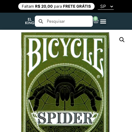
Faltam
R$ 20,00
para
FRETE GRÁTIS
0
EL
KING