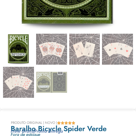
PRODUTO ORIGINAL | NOVO |





Baralho Bicycle Spider Verde
Frete Grátis
|
Pronta Entrega
Fora de estoque