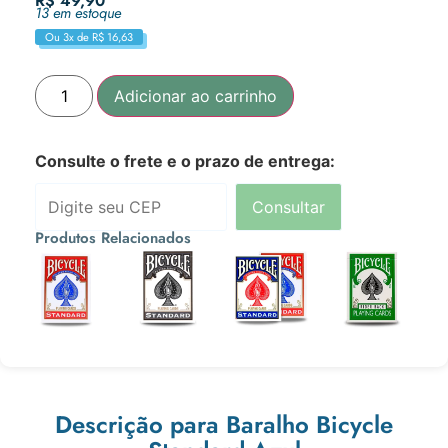
R$
49,90
13 em estoque
Ou 3x de
R$
16,63
Adicionar ao carrinho
Consulte o frete e o prazo de entrega:
Consultar
Produtos Relacionados
R$
49,90
R$
55,90
R$
89,90
R$
64,90
Ou 3x de
Ou 3x de
Ou 3x de
Ou 3x de
R$
16,63
R$
18,63
R$
29,97
R$
21,63
Descrição para Baralho Bicycle