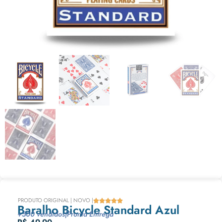
PRODUTO ORIGINAL | NOVO |





Baralho Bicycle Standard Azul
+500 vendidos
|
Pronta Entrega