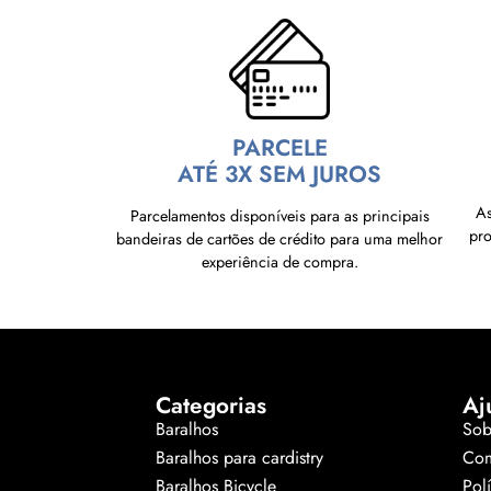
PARCELE
ATÉ 3X SEM JUROS
As
Parcelamentos disponíveis para as principais
pr
bandeiras de cartões de crédito para uma melhor
experiência de compra.
Categorias
Aj
Baralhos
Sob
Baralhos para cardistry
Com
Baralhos Bicycle
Pol