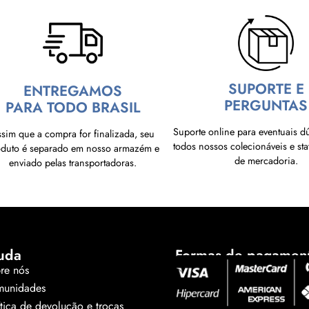
SUPORTE E
ENTREGAMOS
PERGUNTAS
PARA TODO BRASIL
Suporte online para eventuais d
sim que a compra for finalizada, seu
todos nossos colecionáveis e sta
oduto é separado em nosso armazém e
de mercadoria.
enviado pelas transportadoras.
uda
Formas de pagamen
re nós
unidades
ítica de devolução e trocas