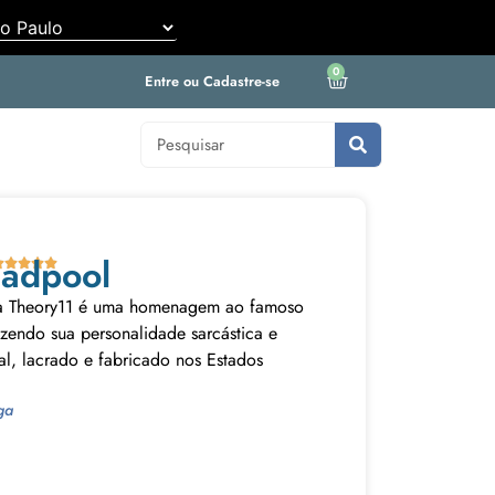
0
Entre ou Cadastre-se
eadpool





a Theory11 é uma homenagem ao famoso
razendo sua personalidade sarcástica e
nal, lacrado e fabricado nos Estados
ga