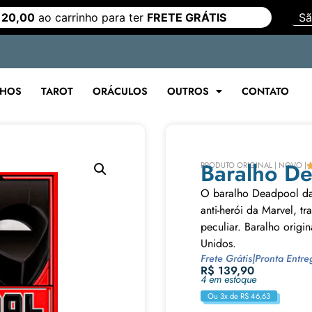
 20,00
ao carrinho para ter
FRETE GRÁTIS
LHOS
TAROT
ORÁCULOS
OUTROS
CONTATO
Baralho D
PRODUTO ORIGINAL | NOVO |
O baralho Deadpool d
anti-herói da Marvel, t
peculiar. Baralho origi
Unidos.
Frete Grátis
|
Pronta Entre
R$
139,90
4 em estoque
Ou 3x de
R$
46,63