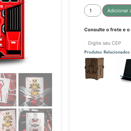
Adicionar 
Consulte o frete e o
Produtos Relacionados
R$
69,90
R$
10,9
Ou 3x de
Ou 3x
R$
23,30
R$
3