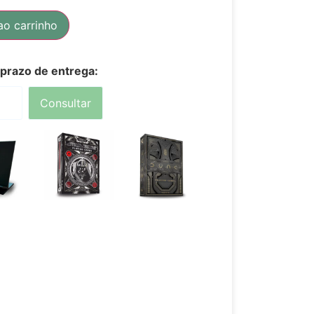
ao carrinho
 prazo de entrega:
Consultar
0
R$
139,90
R$
139,90
 de
Ou 3x de
Ou 3x de
,63
R$
46,63
R$
46,63