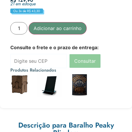
R$
129,90
21 em estoque
Ou 3x de
R$
43,30
Adicionar ao carrinho
Consulte o frete e o prazo de entrega:
Consultar
Produtos Relacionados
R$
69,90
R$
10,90
R$
120,90
Ou 3x de
Ou 3x de
Ou 3x de
R$
23,30
R$
3,63
R$
40,30
Descrição para Baralho Peaky