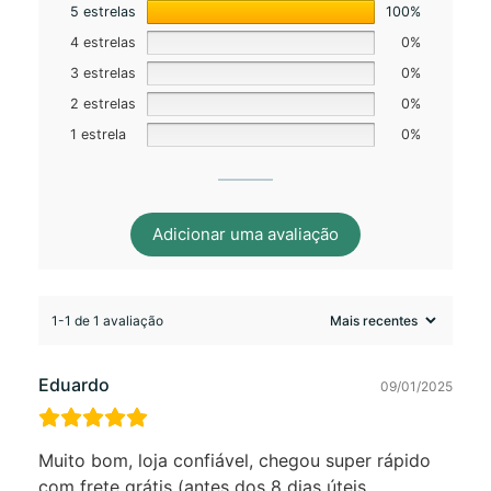
5 estrelas
100%
4 estrelas
0%
3 estrelas
0%
2 estrelas
0%
1 estrela
0%
Adicionar uma avaliação
1-1 de 1 avaliação
Eduardo
09/01/2025
Muito bom, loja confiável, chegou super rápido
com frete grátis (antes dos 8 dias úteis