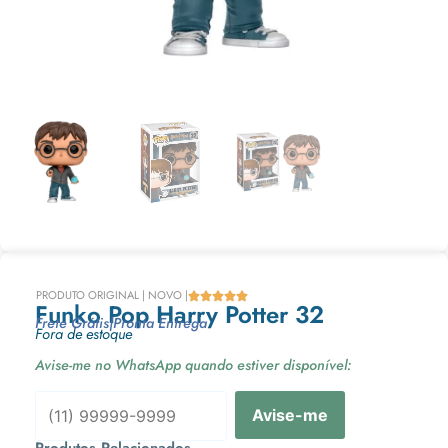
PRODUTO ORIGINAL | NOVO |





Funko Pop Harry Potter 32
Frete Grátis
|
Pronta Entrega
Fora de estoque
Avise-me no WhatsApp quando estiver disponível:
Avise-me
Produtos Relacionados