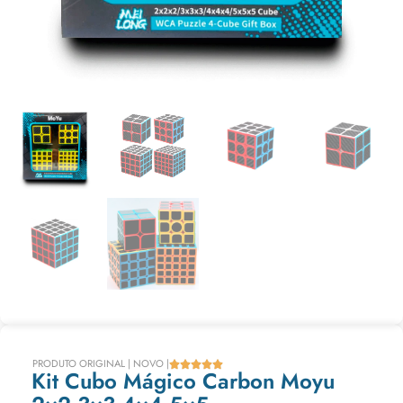
PRODUTO ORIGINAL | NOVO |





Kit Cubo Mágico Carbon Moyu