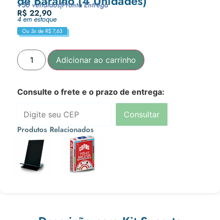
de Baralho (4 Unidades)
+50 vendidos
|
Pronta Entrega
R$
22,90
4 em estoque
Ou 3x de
R$
7,63
Adicionar ao carrinho
Consulte o frete e o prazo de entrega:
Consultar
Produtos Relacionados
R$
10,90
R$
49,90
Ou 3x de
Ou 3x de
R$
3,63
R$
16,63